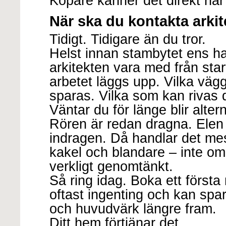
Köpare känner det direkt när 
När ska du kontakta arki
Tidigt. Tidigare än du tror.
Helst innan stambytet ens ha
arkitekten vara med från sta
arbetet läggs upp. Vilka väg
sparas. Vilka som kan rivas d
Väntar du för länge blir altern
Rören är redan dragna. Elen
indragen. Då handlar det mes
kakel och blandare – inte om
verkligt genomtänkt.
Så ring idag. Boka ett första
oftast ingenting och kan spa
och huvudvärk längre fram.
Ditt hem förtjänar det.