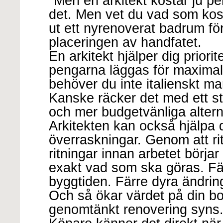
"Men en arkitekt kostar ju pe
det. Men vet du vad som kost
ut ett nyrenoverat badrum för
placeringen av handfatet.
En arkitekt hjälper dig priorit
pengarna läggas för maximal
behöver du inte italienskt ma
Kanske räcker det med ett st
och mer budgetvänliga alter
Arkitekten kan också hjälpa 
överraskningar. Genom att rit
ritningar innan arbetet börja
exakt vad som ska göras. Fä
byggtiden. Färre dyra ändring
Och så ökar värdet på din b
genomtänkt renovering syns.