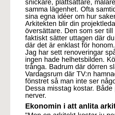
snickare, plattsättare, målare 
samma lägenhet. Ofta samtidi
sina egna idéer om hur saker
Arkitekten blir din projektled
översättare. Den som ser till 
faktiskt sätter uttagen där du
där det är enklast för honom.
Jag har sett renoveringar spår
ingen hade helhetsbilden. Kö
trånga. Badrum där dörren slå
Vardagsrum där TV:n hamnad
fönstret så man inte ser någ
Dessa misstag kostar. Både
nerver.
Ekonomin i att anlita arki