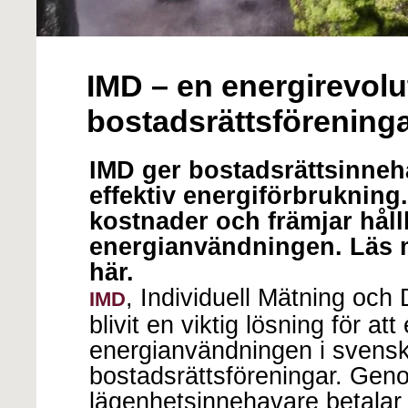
IMD – en energirevolu
bostadsrättsförening
IMD ger bostadsrättsinneha
effektiv energiförbrukning
kostnader och främjar håll
energianvändningen. Läs 
här.
, Individuell Mätning och 
IMD
blivit en viktig lösning för att
energianvändningen i svens
bostadsrättsföreningar. Geno
lägenhetsinnehavare betalar f