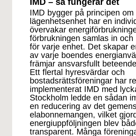
IMD – så fungerar det
IMD bygger på principen om a
lägenhetsenhet har en indivi
övervakar energiförbrukning
förbrukningen samlas in och 
för varje enhet. Det skapar e
av varje boendes energianvän
främjar ansvarsfullt beteende
Ett flertal hyresvärdar och
bostadsrättsföreningar har r
implementerat IMD med lyckat
Stockholm ledde en sådan imp
en reducering av det geme
elabonnemangen, vilket gjord
energiuppföljningen blev bå
transparent. Många föreninga